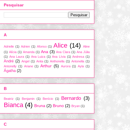
Pesquisar
A
Alice
(14)
Adrielle
(1)
Adrien
(1)
Afonso
(1)
Aline
Ana
(3)
(1)
Alícia
(1)
Amanda
(1)
Ana Clara
(1)
Ana Júlia
(1)
Ana Laura
(1)
Ana Luiza
(1)
Ana Lívia
(1)
Andresa
(1)
André
(2)
Angel
(1)
Anita
(1)
Anthonella
(1)
Antonella
(1)
Arthur
(5)
Antonelly
(1)
Ariane
(1)
Aurora
(1)
Ayla
(1)
Ágatha
(2)
B
Bernardo
(3)
Beatriz
(1)
Benjamin
(1)
Benício
(1)
Bianca
(4)
Bruna
(2)
Bruno
(2)
Bryan
(1)
C