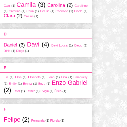
Camila
(3)
Carolina
(2)
Caio
(1)
Carolinne
(1)
Catarina
(1)
Cauã
(1)
Cecília
(1)
Charlotte
(1)
Cibele
(1)
Clara
(2)
Cássia
(1)
D
Davi
(4)
Daniel
(3)
Davi Lucca
(1)
Diego
(1)
Dinis
(1)
Diogo
(1)
E
Elis
(1)
Elisa
(1)
Elisabeth
(1)
Eloah
(1)
Eloá
(1)
Emanuelly
Enzo Gabriel
(1)
Emilly
(1)
Emma
(1)
Enzo
(1)
(2)
Ester
(1)
Esther
(1)
Evilyn
(1)
Érica
(1)
F
Felipe
(2)
Fernanda
(1)
Fiorela
(1)