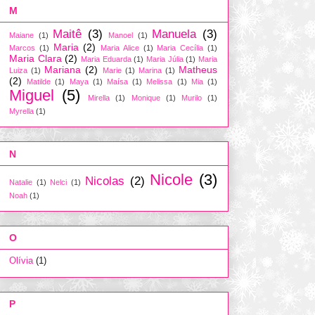
M
Maitê
(3)
Manuela
(3)
Maiane
(1)
Manoel
(1)
Maria
(2)
Marcos
(1)
Maria Alice
(1)
Maria Cecília
(1)
Maria Clara
(2)
Maria Eduarda
(1)
Maria Júlia
(1)
Maria
Mariana
(2)
Matheus
Luiza
(1)
Marie
(1)
Marina
(1)
(2)
Matilde
(1)
Maya
(1)
Maísa
(1)
Melissa
(1)
Mia
(1)
Miguel
(5)
Mirella
(1)
Monique
(1)
Murilo
(1)
Myrella
(1)
N
Nicole
(3)
Nicolas
(2)
Natalie
(1)
Nelci
(1)
Noah
(1)
O
Olívia
(1)
P