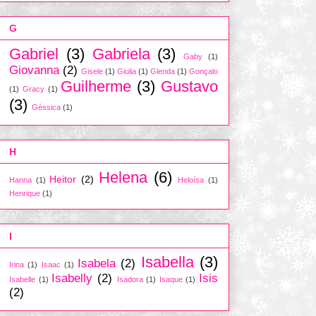
G
Gabriel
(3)
Gabriela
(3)
Gaby
(1)
Giovanna
(2)
Gisele
(1)
Giulia
(1)
Glenda
(1)
Gonçalo
Guilherme
(3)
Gustavo
(1)
Gracy
(1)
(3)
Géssica
(1)
H
Helena
(6)
Heitor
(2)
Hanna
(1)
Heloísa
(1)
Henrique
(1)
I
Isabella
(3)
Isabela
(2)
Irina
(1)
Isaac
(1)
Isabelly
(2)
Isis
Isabelle
(1)
Isadora
(1)
Isaque
(1)
(2)