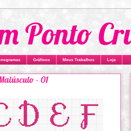
m Ponto Cr
nogramas
Gráficos
Meus Trabalhos
Loja
Maiúsculo - 01