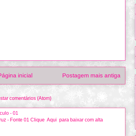
Página inicial
Postagem mais antiga
star comentários (Atom)
culo - 01
uz - Fonte 01 Clique Aqui para baixar com alta