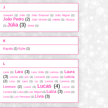
J
Joaquim
(1)
João
(1)
João Emanuel
(1)
João Miguel
(1)
João Pedro
(2)
João Vicente
(1)
Juliette
(1)
Jéssica
Júlia
(3)
(1)
Júnior
(1)
K
Kayala
(1)
Kylie
(1)
L
Lara
(3)
Laura
Lana
(1)
Lara Sofia
(1)
Larissa
(1)
(3)
Letícia
Lavínia
(1)
Laís
(1)
Leonardo
(1)
Leonor
(1)
(2)
Levy
(1)
Liara
(1)
Liz
(1)
Lorena
(1)
Lorenna
(1)
Lucas
(4)
Lorenzo
(2)
Luana
(1)
Lucca
(1)
Luiza
(3)
Luciana
(1)
Luisa
(1)
Luiz Miguel
(1)
Luma
(1)
Lívia
(3)
Luna
(1)
Luís Henrique
(1)