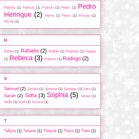
Pedro
Paloma
(1)
Patrícia
(1)
Patrício
(1)
Pedro
(1)
Henrique
(2)
Pierre
(1)
Pietro
(1)
Priscila
(1)
Pérola
(1)
R
Rafaela
(2)
Rafael
(1)
Rafella
(1)
Raphael
(1)
Raquel
Rebeca
(3)
Rodrigo
(2)
(1)
Roberto
(1)
S
Samuel
(2)
Sandra
(1)
Sandrea
(1)
Santiago
(1)
Sara
(1)
Sophia
(5)
Sofia
(3)
Sarah
(2)
Soraia
(1)
Stella
(1)
Sueli
(1)
Suzana
(1)
T
Tallyta
(1)
Tatiane
(1)
Thayná
(1)
Thaís
(1)
Théo
(1)