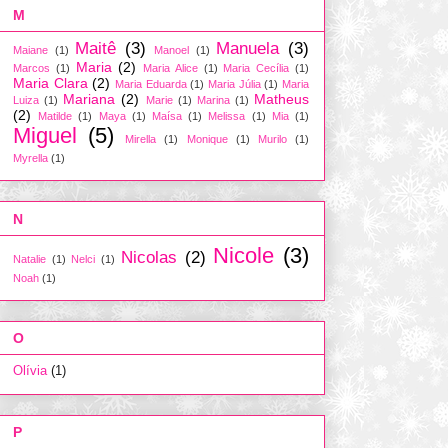
M
Maitê
(3)
Manuela
(3)
Maiane
(1)
Manoel
(1)
Maria
(2)
Marcos
(1)
Maria Alice
(1)
Maria Cecília
(1)
Maria Clara
(2)
Maria Eduarda
(1)
Maria Júlia
(1)
Maria
Mariana
(2)
Matheus
Luiza
(1)
Marie
(1)
Marina
(1)
(2)
Matilde
(1)
Maya
(1)
Maísa
(1)
Melissa
(1)
Mia
(1)
Miguel
(5)
Mirella
(1)
Monique
(1)
Murilo
(1)
Myrella
(1)
N
Nicole
(3)
Nicolas
(2)
Natalie
(1)
Nelci
(1)
Noah
(1)
O
Olívia
(1)
P