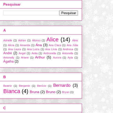
Pesquisar
A
Alice
(14)
Adrielle
(1)
Adrien
(1)
Afonso
(1)
Aline
Ana
(3)
(1)
Alícia
(1)
Amanda
(1)
Ana Clara
(1)
Ana Júlia
(1)
Ana Laura
(1)
Ana Luiza
(1)
Ana Lívia
(1)
Andresa
(1)
André
(2)
Angel
(1)
Anita
(1)
Anthonella
(1)
Antonella
(1)
Arthur
(5)
Antonelly
(1)
Ariane
(1)
Aurora
(1)
Ayla
(1)
Ágatha
(2)
B
Bernardo
(3)
Beatriz
(1)
Benjamin
(1)
Benício
(1)
Bianca
(4)
Bruna
(2)
Bruno
(2)
Bryan
(1)
C