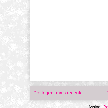
Postagem mais recente
Assinar:
Po