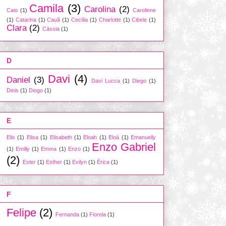
Camila
(3)
Carolina
(2)
Caio
(1)
Carolinne
(1)
Catarina
(1)
Cauã
(1)
Cecília
(1)
Charlotte
(1)
Cibele
(1)
Clara
(2)
Cássia
(1)
D
Davi
(4)
Daniel
(3)
Davi Lucca
(1)
Diego
(1)
Dinis
(1)
Diogo
(1)
E
Elis
(1)
Elisa
(1)
Elisabeth
(1)
Eloah
(1)
Eloá
(1)
Emanuelly
Enzo Gabriel
(1)
Emilly
(1)
Emma
(1)
Enzo
(1)
(2)
Ester
(1)
Esther
(1)
Evilyn
(1)
Érica
(1)
F
Felipe
(2)
Fernanda
(1)
Fiorela
(1)