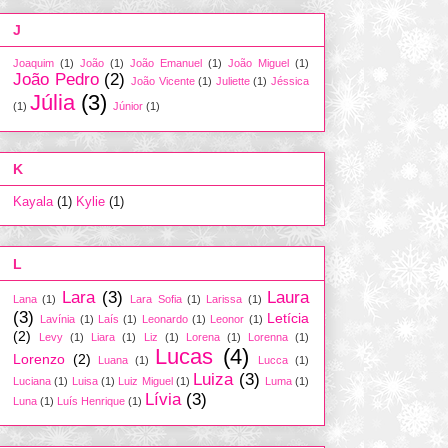
J
Joaquim
(1)
João
(1)
João Emanuel
(1)
João Miguel
(1)
João Pedro
(2)
João Vicente
(1)
Juliette
(1)
Jéssica
Júlia
(3)
(1)
Júnior
(1)
K
Kayala
(1)
Kylie
(1)
L
Lara
(3)
Laura
Lana
(1)
Lara Sofia
(1)
Larissa
(1)
(3)
Letícia
Lavínia
(1)
Laís
(1)
Leonardo
(1)
Leonor
(1)
(2)
Levy
(1)
Liara
(1)
Liz
(1)
Lorena
(1)
Lorenna
(1)
Lucas
(4)
Lorenzo
(2)
Luana
(1)
Lucca
(1)
Luiza
(3)
Luciana
(1)
Luisa
(1)
Luiz Miguel
(1)
Luma
(1)
Lívia
(3)
Luna
(1)
Luís Henrique
(1)