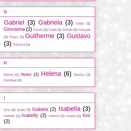
G
Gabriel
(3)
Gabriela
(3)
Gaby
(1)
Giovanna
(2)
Gisele
(1)
Giulia
(1)
Glenda
(1)
Gonçalo
Guilherme
(3)
Gustavo
(1)
Gracy
(1)
(3)
Géssica
(1)
H
Helena
(6)
Heitor
(2)
Hanna
(1)
Heloísa
(1)
Henrique
(1)
I
Isabella
(3)
Isabela
(2)
Irina
(1)
Isaac
(1)
Isabelly
(2)
Isis
Isabelle
(1)
Isadora
(1)
Isaque
(1)
(2)