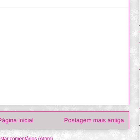
Página inicial
Postagem mais antiga
star comentários (Atom)