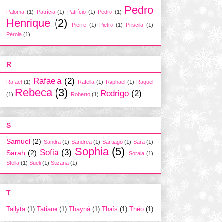
Pedro
Paloma
(1)
Patrícia
(1)
Patrício
(1)
Pedro
(1)
Henrique
(2)
Pierre
(1)
Pietro
(1)
Priscila
(1)
Pérola
(1)
R
Rafaela
(2)
Rafael
(1)
Rafella
(1)
Raphael
(1)
Raquel
Rebeca
(3)
Rodrigo
(2)
(1)
Roberto
(1)
S
Samuel
(2)
Sandra
(1)
Sandrea
(1)
Santiago
(1)
Sara
(1)
Sophia
(5)
Sofia
(3)
Sarah
(2)
Soraia
(1)
Stella
(1)
Sueli
(1)
Suzana
(1)
T
Tallyta
(1)
Tatiane
(1)
Thayná
(1)
Thaís
(1)
Théo
(1)