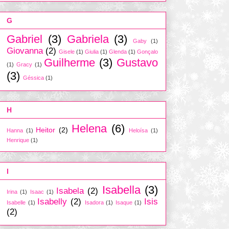
G
Gabriel
(3)
Gabriela
(3)
Gaby
(1)
Giovanna
(2)
Gisele
(1)
Giulia
(1)
Glenda
(1)
Gonçalo
Guilherme
(3)
Gustavo
(1)
Gracy
(1)
(3)
Géssica
(1)
H
Helena
(6)
Heitor
(2)
Hanna
(1)
Heloísa
(1)
Henrique
(1)
I
Isabella
(3)
Isabela
(2)
Irina
(1)
Isaac
(1)
Isabelly
(2)
Isis
Isabelle
(1)
Isadora
(1)
Isaque
(1)
(2)