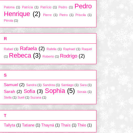
Pedro
Paloma
(1)
Patrícia
(1)
Patrício
(1)
Pedro
(1)
Henrique
(2)
Pierre
(1)
Pietro
(1)
Priscila
(1)
Pérola
(1)
R
Rafaela
(2)
Rafael
(1)
Rafella
(1)
Raphael
(1)
Raquel
Rebeca
(3)
Rodrigo
(2)
(1)
Roberto
(1)
S
Samuel
(2)
Sandra
(1)
Sandrea
(1)
Santiago
(1)
Sara
(1)
Sophia
(5)
Sofia
(3)
Sarah
(2)
Soraia
(1)
Stella
(1)
Sueli
(1)
Suzana
(1)
T
Tallyta
(1)
Tatiane
(1)
Thayná
(1)
Thaís
(1)
Théo
(1)