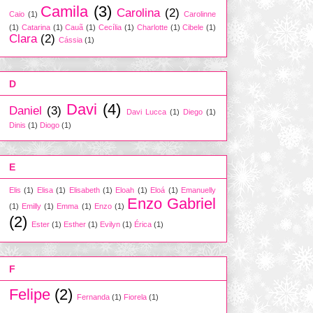
Camila
(3)
Carolina
(2)
Caio
(1)
Carolinne
(1)
Catarina
(1)
Cauã
(1)
Cecília
(1)
Charlotte
(1)
Cibele
(1)
Clara
(2)
Cássia
(1)
D
Davi
(4)
Daniel
(3)
Davi Lucca
(1)
Diego
(1)
Dinis
(1)
Diogo
(1)
E
Elis
(1)
Elisa
(1)
Elisabeth
(1)
Eloah
(1)
Eloá
(1)
Emanuelly
Enzo Gabriel
(1)
Emilly
(1)
Emma
(1)
Enzo
(1)
(2)
Ester
(1)
Esther
(1)
Evilyn
(1)
Érica
(1)
F
Felipe
(2)
Fernanda
(1)
Fiorela
(1)