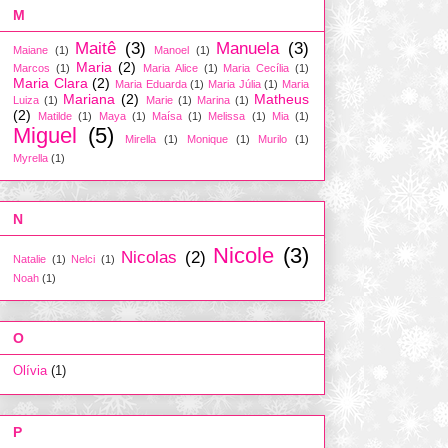
M
Maitê
(3)
Manuela
(3)
Maiane
(1)
Manoel
(1)
Maria
(2)
Marcos
(1)
Maria Alice
(1)
Maria Cecília
(1)
Maria Clara
(2)
Maria Eduarda
(1)
Maria Júlia
(1)
Maria
Mariana
(2)
Matheus
Luiza
(1)
Marie
(1)
Marina
(1)
(2)
Matilde
(1)
Maya
(1)
Maísa
(1)
Melissa
(1)
Mia
(1)
Miguel
(5)
Mirella
(1)
Monique
(1)
Murilo
(1)
Myrella
(1)
N
Nicole
(3)
Nicolas
(2)
Natalie
(1)
Nelci
(1)
Noah
(1)
O
Olívia
(1)
P