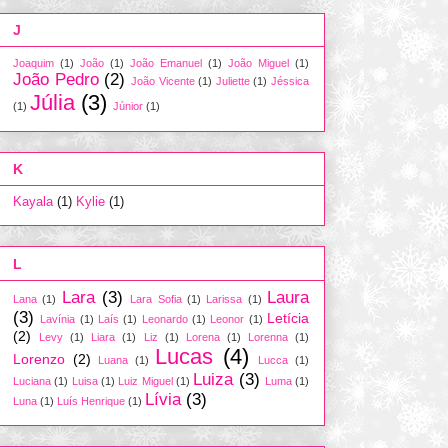
J
Joaquim
(1)
João
(1)
João Emanuel
(1)
João Miguel
(1)
João Pedro
(2)
João Vicente
(1)
Juliette
(1)
Jéssica
Júlia
(3)
(1)
Júnior
(1)
K
Kayala
(1)
Kylie
(1)
L
Lara
(3)
Laura
Lana
(1)
Lara Sofia
(1)
Larissa
(1)
(3)
Letícia
Lavínia
(1)
Laís
(1)
Leonardo
(1)
Leonor
(1)
(2)
Levy
(1)
Liara
(1)
Liz
(1)
Lorena
(1)
Lorenna
(1)
Lucas
(4)
Lorenzo
(2)
Luana
(1)
Lucca
(1)
Luiza
(3)
Luciana
(1)
Luisa
(1)
Luiz Miguel
(1)
Luma
(1)
Lívia
(3)
Luna
(1)
Luís Henrique
(1)