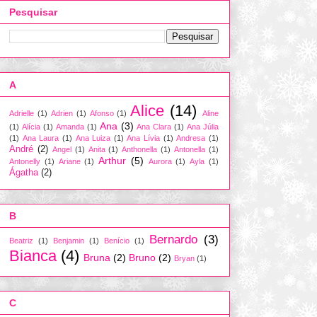
Pesquisar
A
Alice
(14)
Adrielle
(1)
Adrien
(1)
Afonso
(1)
Aline
Ana
(3)
(1)
Alícia
(1)
Amanda
(1)
Ana Clara
(1)
Ana Júlia
(1)
Ana Laura
(1)
Ana Luiza
(1)
Ana Lívia
(1)
Andresa
(1)
André
(2)
Angel
(1)
Anita
(1)
Anthonella
(1)
Antonella
(1)
Arthur
(5)
Antonelly
(1)
Ariane
(1)
Aurora
(1)
Ayla
(1)
Ágatha
(2)
B
Bernardo
(3)
Beatriz
(1)
Benjamin
(1)
Benício
(1)
Bianca
(4)
Bruna
(2)
Bruno
(2)
Bryan
(1)
C