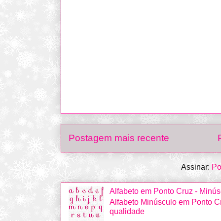
Postagem mais recente
Assinar:
Po
Alfabeto em Ponto Cruz - Minús
Alfabeto Minúsculo em Ponto Cr
qualidade