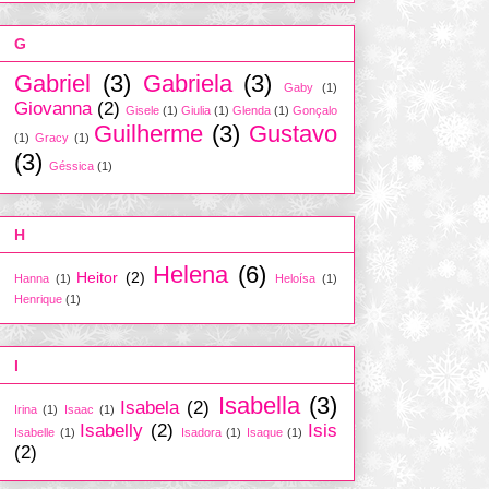
G
Gabriel
(3)
Gabriela
(3)
Gaby
(1)
Giovanna
(2)
Gisele
(1)
Giulia
(1)
Glenda
(1)
Gonçalo
Guilherme
(3)
Gustavo
(1)
Gracy
(1)
(3)
Géssica
(1)
H
Helena
(6)
Heitor
(2)
Hanna
(1)
Heloísa
(1)
Henrique
(1)
I
Isabella
(3)
Isabela
(2)
Irina
(1)
Isaac
(1)
Isabelly
(2)
Isis
Isabelle
(1)
Isadora
(1)
Isaque
(1)
(2)