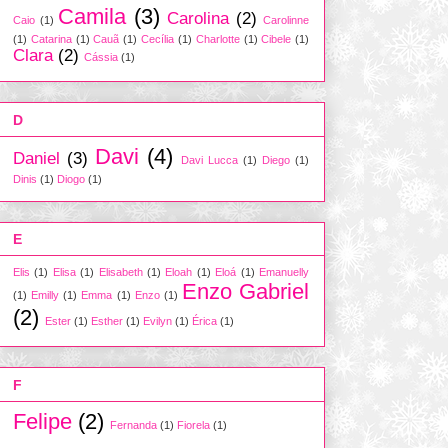
Camila
(3)
Carolina
(2)
Caio
(1)
Carolinne
(1)
Catarina
(1)
Cauã
(1)
Cecília
(1)
Charlotte
(1)
Cibele
(1)
Clara
(2)
Cássia
(1)
D
Davi
(4)
Daniel
(3)
Davi Lucca
(1)
Diego
(1)
Dinis
(1)
Diogo
(1)
E
Elis
(1)
Elisa
(1)
Elisabeth
(1)
Eloah
(1)
Eloá
(1)
Emanuelly
Enzo Gabriel
(1)
Emilly
(1)
Emma
(1)
Enzo
(1)
(2)
Ester
(1)
Esther
(1)
Evilyn
(1)
Érica
(1)
F
Felipe
(2)
Fernanda
(1)
Fiorela
(1)