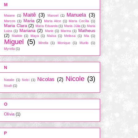
M
Maitê
(3)
Manuela
(3)
Maiane
(1)
Manoel
(1)
Maria
(2)
Marcos
(1)
Maria Alice
(1)
Maria Cecília
(1)
Maria Clara
(2)
Maria Eduarda
(1)
Maria Júlia
(1)
Maria
Mariana
(2)
Matheus
Luiza
(1)
Marie
(1)
Marina
(1)
(2)
Matilde
(1)
Maya
(1)
Maísa
(1)
Melissa
(1)
Mia
(1)
Miguel
(5)
Mirella
(1)
Monique
(1)
Murilo
(1)
Myrella
(1)
N
Nicole
(3)
Nicolas
(2)
Natalie
(1)
Nelci
(1)
Noah
(1)
O
Olívia
(1)
P