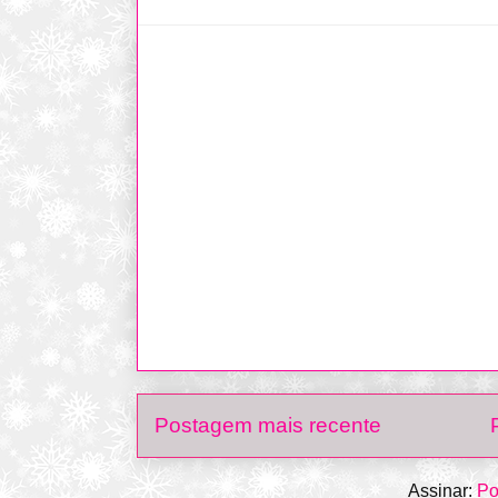
Postagem mais recente
Assinar:
Po