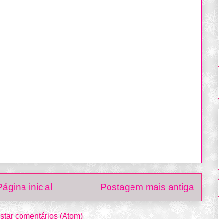
Página inicial
Postagem mais antiga
star comentários (Atom)