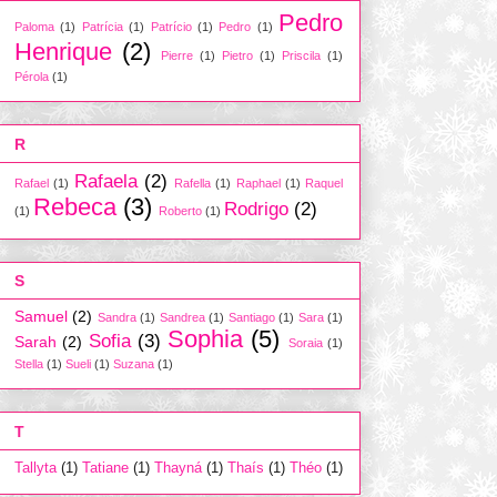
Pedro
Paloma
(1)
Patrícia
(1)
Patrício
(1)
Pedro
(1)
Henrique
(2)
Pierre
(1)
Pietro
(1)
Priscila
(1)
Pérola
(1)
R
Rafaela
(2)
Rafael
(1)
Rafella
(1)
Raphael
(1)
Raquel
Rebeca
(3)
Rodrigo
(2)
(1)
Roberto
(1)
S
Samuel
(2)
Sandra
(1)
Sandrea
(1)
Santiago
(1)
Sara
(1)
Sophia
(5)
Sofia
(3)
Sarah
(2)
Soraia
(1)
Stella
(1)
Sueli
(1)
Suzana
(1)
T
Tallyta
(1)
Tatiane
(1)
Thayná
(1)
Thaís
(1)
Théo
(1)