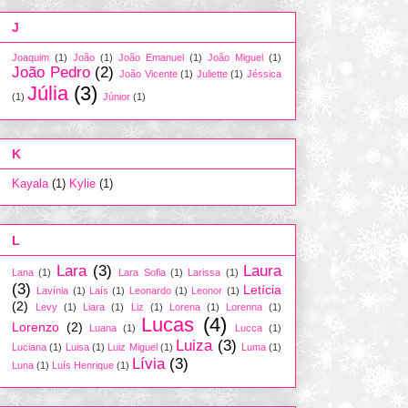
J
Joaquim
(1)
João
(1)
João Emanuel
(1)
João Miguel
(1)
João Pedro
(2)
João Vicente
(1)
Juliette
(1)
Jéssica
Júlia
(3)
(1)
Júnior
(1)
K
Kayala
(1)
Kylie
(1)
L
Lara
(3)
Laura
Lana
(1)
Lara Sofia
(1)
Larissa
(1)
(3)
Letícia
Lavínia
(1)
Laís
(1)
Leonardo
(1)
Leonor
(1)
(2)
Levy
(1)
Liara
(1)
Liz
(1)
Lorena
(1)
Lorenna
(1)
Lucas
(4)
Lorenzo
(2)
Luana
(1)
Lucca
(1)
Luiza
(3)
Luciana
(1)
Luisa
(1)
Luiz Miguel
(1)
Luma
(1)
Lívia
(3)
Luna
(1)
Luís Henrique
(1)