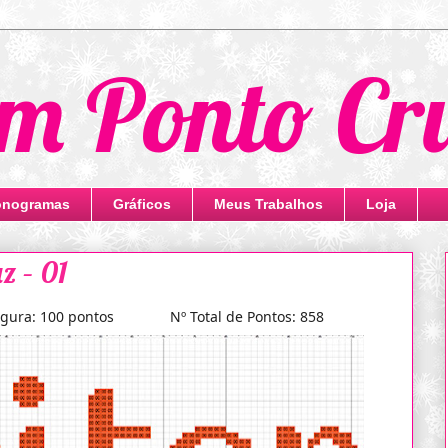
m Ponto Cr
nogramas
Gráficos
Meus Trabalhos
Loja
z – 01
a: 100 pontos Nº Total de Pontos: 858