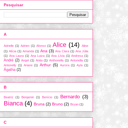
Pesquisar
A
Alice
(14)
Adrielle
(1)
Adrien
(1)
Afonso
(1)
Aline
Ana
(3)
(1)
Alícia
(1)
Amanda
(1)
Ana Clara
(1)
Ana Júlia
(1)
Ana Laura
(1)
Ana Luiza
(1)
Ana Lívia
(1)
Andresa
(1)
André
(2)
Angel
(1)
Anita
(1)
Anthonella
(1)
Antonella
(1)
Arthur
(5)
Antonelly
(1)
Ariane
(1)
Aurora
(1)
Ayla
(1)
Ágatha
(2)
B
Bernardo
(3)
Beatriz
(1)
Benjamin
(1)
Benício
(1)
Bianca
(4)
Bruna
(2)
Bruno
(2)
Bryan
(1)
C